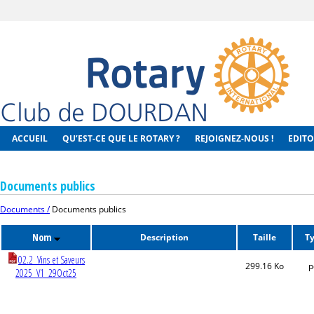
ACCUEIL
QU’EST-CE QUE LE ROTARY ?
REJOIGNEZ-NOUS !
EDITO
Documents publics
Documents /
Documents publics
Nom
Description
Taille
T
02.2_Vins et Saveurs
299.16 Ko
p
2025_V1_29Oct25