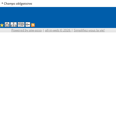
* Champs obligatoires
Powered by aiw-asso
|
all-in-web © 2026
|
Simplifiez-vous la vie!